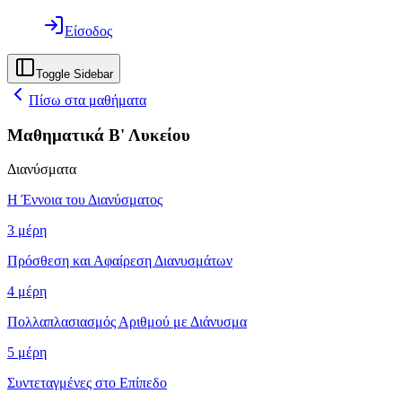
Είσοδος
Toggle Sidebar
Πίσω στα μαθήματα
Μαθηματικά Β' Λυκείου
Διανύσματα
Η Έννοια του Διανύσματος
3
μέρη
Πρόσθεση και Αφαίρεση Διανυσμάτων
4
μέρη
Πολλαπλασιασμός Αριθμού με Διάνυσμα
5
μέρη
Συντεταγμένες στο Επίπεδο