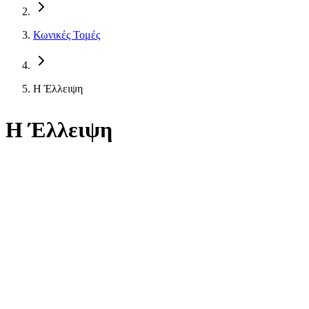
Κωνικές Τομές
Η Έλλειψη
Η Έλλειψη
Περιεχόμενα
Βασική Θεωρία
Quiz Θεωρίας
Α' Ομάδα
Β' Ομάδα
Τελικό Quiz