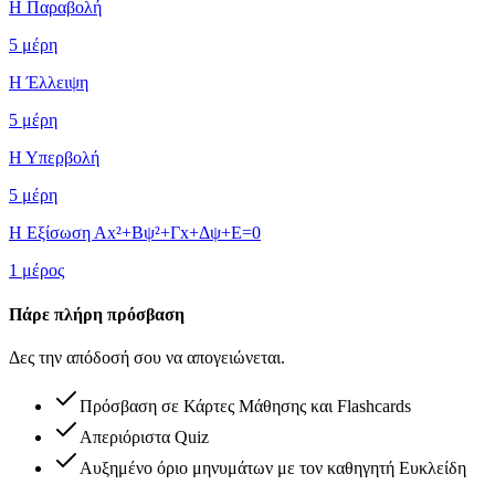
Η Παραβολή
5
μέρη
Η Έλλειψη
5
μέρη
Η Υπερβολή
5
μέρη
Η Εξίσωση Αx²+Βψ²+Γx+Δψ+Ε=0
1
μέρος
Πάρε πλήρη πρόσβαση
Δες την απόδοσή σου να απογειώνεται.
Πρόσβαση σε Κάρτες Μάθησης και Flashcards
Απεριόριστα Quiz
Αυξημένο όριο μηνυμάτων με τον καθηγητή Ευκλείδη